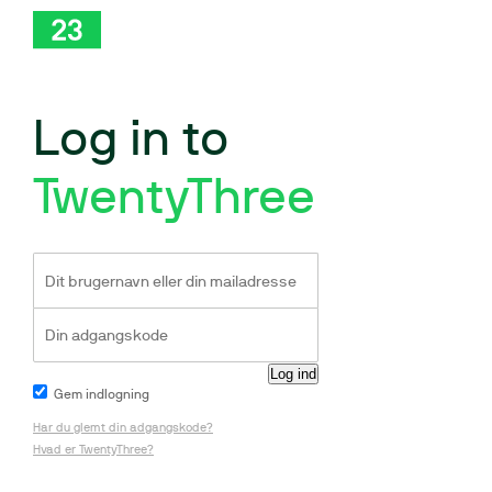
Log in to
TwentyThree
Gem indlogning
Har du glemt din adgangskode?
Hvad er TwentyThree?