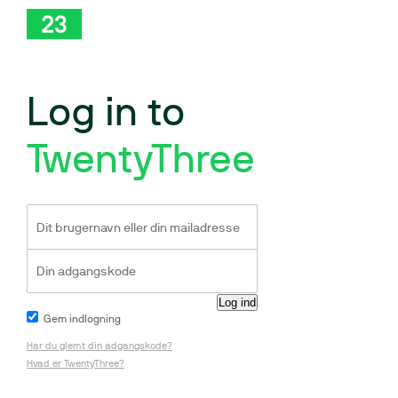
Log in to
TwentyThree
Gem indlogning
Har du glemt din adgangskode?
Hvad er TwentyThree?